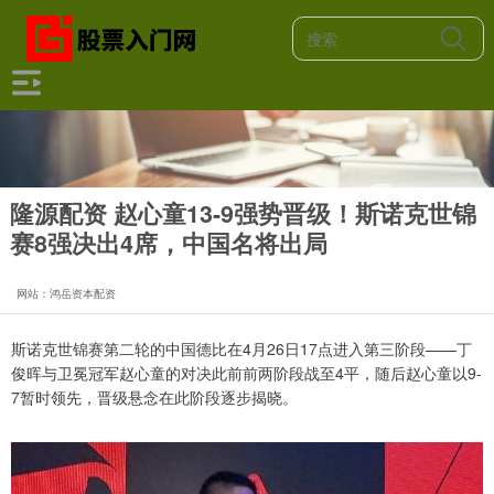
隆源配资 赵心童13-9强势晋级！斯诺克世锦
赛8强决出4席，中国名将出局
网站：鸿岳资本配资
斯诺克世锦赛第二轮的中国德比在4月26日17点进入第三阶段——丁
俊晖与卫冕冠军赵心童的对决此前前两阶段战至4平，随后赵心童以9-
7暂时领先，晋级悬念在此阶段逐步揭晓。