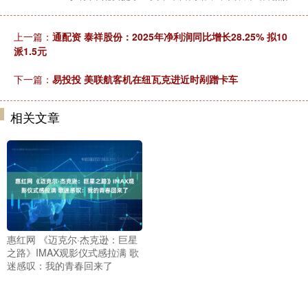
上一篇：
通配资 泰祥股份：2025年净利润同比增长28.25% 拟10
派1.5元
下一篇：
易投投 美联航客机在纽瓦克进近时剐蹭卡车
相关文章
惠红网 《迈克尔·杰克逊：巨星
之路》IMAX观影仪式感拉满 歌
迷感叹：我的青春回来了