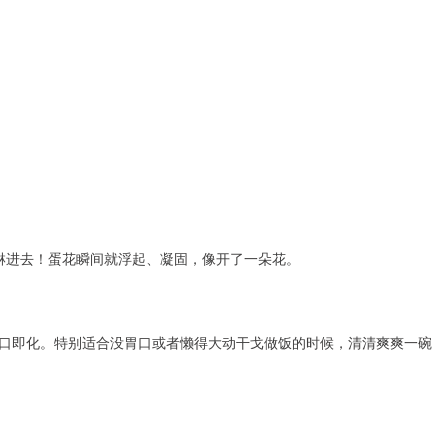
淋进去！蛋花瞬间就浮起、凝固，像开了一朵花。
口即化。特别适合没胃口或者懒得大动干戈做饭的时候，清清爽爽一碗