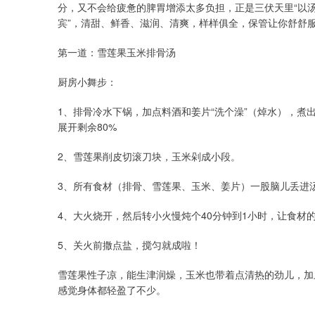
分，又不会给疲惫的脾胃增添太多负担，正是三伏天里“以汤
宾”，清甜、鲜香、滋润、清爽，样样俱全，保管让你舒舒
第一道：雪莲果玉米排骨汤
厨房小舞步：
1、排骨冷水下锅，加点料酒和姜片“洗个澡”（焯水），煮
展开剩余80%
2、雪莲果削皮切滚刀块，玉米剁成小段。
3、所有食材（排骨、雪莲果、玉米、姜片）一股脑儿丢进
4、大火烧开，然后转小火慢炖个40分钟到1小时，让食材
5、关火前撒点盐，搅匀就成啦！
雪莲果性子凉，能生津润燥，玉米也带着点清热的劲儿，加
感觉身体都轻盈了不少。