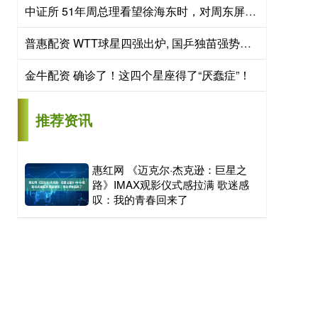
中证所 51年周总理看望徐海东时，对周东屏说：有你在，我和小超就放心了
普惠配资 WTT球星四强出炉, 国乒独苗强势逆转, 日本队全军覆没
金牛配资 确诊了！这四个星座得了“厌蠢症”！
推荐资讯
惠红网 《迈克尔·杰克逊：巨星之
路》IMAX观影仪式感拉满 歌迷感
叹：我的青春回来了