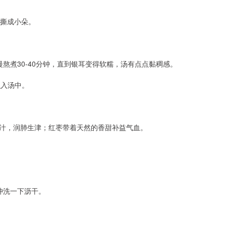
，撕成小朵。
熬煮30-40分钟，直到银耳变得软糯，汤有点点黏稠感。
融入汤中。
汁，润肺生津；红枣带着天然的香甜补益气血。
冲洗一下沥干。