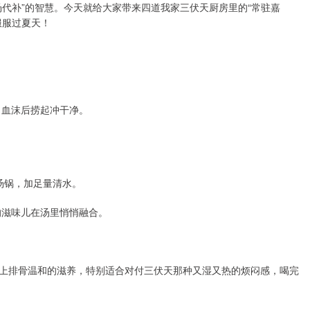
代补”的智慧。今天就给大家带来四道我家三伏天厨房里的“常驻嘉
服服过夏天！
出血沫后捞起冲干净。
汤锅，加足量清水。
的滋味儿在汤里悄悄融合。
上排骨温和的滋养，特别适合对付三伏天那种又湿又热的烦闷感，喝完