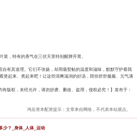
。
叶菜，特有的香气在三伏天里特别醒脾开胃。
老话自有其道理。它们不张扬，却用最熨帖的温度和滋味，默默守护着我
着煲起来、煮起来吧！让这些清爽滋润的好汤，陪你舒舒服服、元气满
片均有版权，未经允许，请勿抄袭、删改、盗用，侵权必究！】发布于：
鸿岳资本配资提示：文章来自网络，不代表本站观点。
解多少？_身体_人体_运动