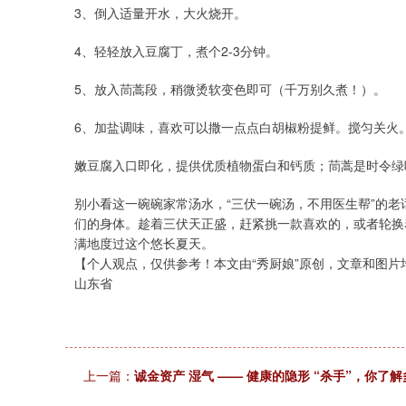
3、倒入适量开水，大火烧开。
4、轻轻放入豆腐丁，煮个2-3分钟。
5、放入茼蒿段，稍微烫软变色即可（千万别久煮！）。
6、加盐调味，喜欢可以撒一点点白胡椒粉提鲜。搅匀关火
嫩豆腐入口即化，提供优质植物蛋白和钙质；茼蒿是时令绿
别小看这一碗碗家常汤水，“三伏一碗汤，不用医生帮”的
们的身体。趁着三伏天正盛，赶紧挑一款喜欢的，或者轮换
满地度过这个悠长夏天。
【个人观点，仅供参考！本文由“秀厨娘”原创，文章和图
山东省
上一篇：
诚金资产 湿气 —— 健康的隐形 “杀手”，你了