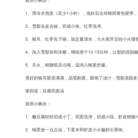
厨房小舞步：
1、用冷水泡发（至少1小时），泡好后去掉根部黄色硬蒂
2、雪梨去皮去核，切成小块。红枣洗净。
3、银耳、红枣先下锅，加足量清水，大火煮开后转小火慢慢
4、加入雪梨块和冰糖，继续煮个10-15分钟，让梨的清甜
5、关火，稍微晾凉点喝，温润入喉更舒服。
煮好的银耳胶质满满，晶莹剔透，吸饱了汤汁；雪梨清甜多
第四道：豆腐茼蒿汤
厨房小舞步：
1、嫩豆腐轻轻切成小丁。茼蒿洗净，切成小段。虾皮稍微
2、锅里放一点点油，下姜末和虾皮小火煸炒出香味。