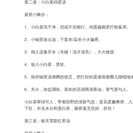
第二道：小白菜鸡蛋汤
厨房小舞步：
1、小白菜洗干净，切或不切都行。鸡蛋磕碗里打散备用。
2、小锅里放点油，下姜末/蒜末小火煸香。
3、倒入适量开水（关键！汤才清亮），大火烧滚。
4、放入小白菜，烫软。
5、保持锅里汤沸腾的状态，把打好的蛋液画着圈儿细细地
6、关火，加盐调味。喜欢的话滴两滴香油，香气更勾人。
小白菜翠绿可人，带着田野的清新气息；蛋花柔嫩爽滑，入
下肚，补充水分和蛋白质，肠胃毫无负担，舒坦！
第三道：银耳雪梨红枣汤