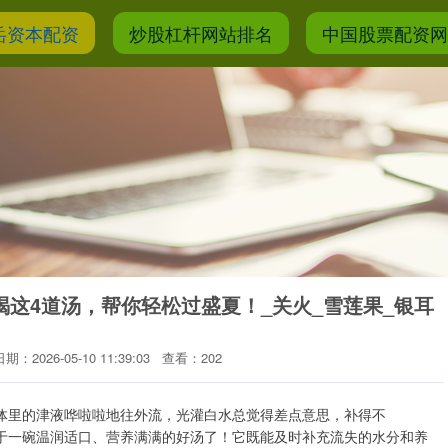
岳资本配资
炒股杠杆网站排名
中国股票配资
喝这4道汤，帮你轻松过盛夏！_关火_雪莲果_银耳
日期：2026-05-10 11:39:03
查看：202
身体里的津液哗啦啦地往外流，光灌白水总觉得差点意思，补得不
过于一碗温润适口、营养满满的好汤了！它既能及时补充流失的水分和养