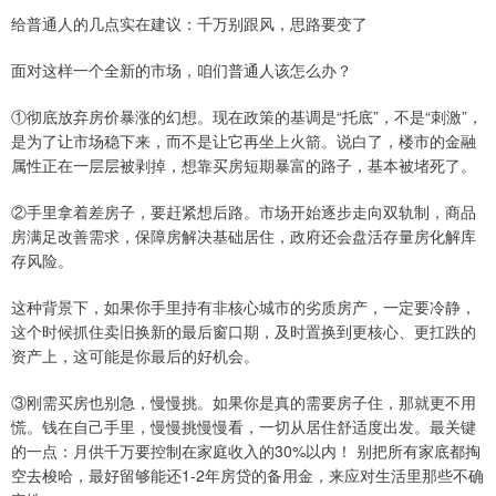
给普通人的几点实在建议：千万别跟风，思路要变了
面对这样一个全新的市场，咱们普通人该怎么办？
①彻底放弃房价暴涨的幻想。现在政策的基调是“托底”，不是“刺激”，
是为了让市场稳下来，而不是让它再坐上火箭。说白了，楼市的金融
属性正在一层层被剥掉，想靠买房短期暴富的路子，基本被堵死了。
②手里拿着差房子，要赶紧想后路。市场开始逐步走向双轨制，商品
房满足改善需求，保障房解决基础居住，政府还会盘活存量房化解库
存风险。
这种背景下，如果你手里持有非核心城市的劣质房产，一定要冷静，
这个时候抓住卖旧换新的最后窗口期，及时置换到更核心、更扛跌的
资产上，这可能是你最后的好机会。
③刚需买房也别急，慢慢挑。如果你是真的需要房子住，那就更不用
慌。钱在自己手里，慢慢挑慢慢看，一切从居住舒适度出发。最关键
的一点：月供千万要控制在家庭收入的30%以内！ 别把所有家底都掏
空去梭哈，最好留够能还1-2年房贷的备用金，来应对生活里那些不确