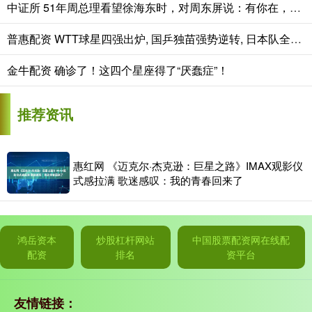
中证所 51年周总理看望徐海东时，对周东屏说：有你在，我和小超就放心了
普惠配资 WTT球星四强出炉, 国乒独苗强势逆转, 日本队全军覆没
金牛配资 确诊了！这四个星座得了“厌蠢症”！
推荐资讯
惠红网 《迈克尔·杰克逊：巨星之路》IMAX观影仪
式感拉满 歌迷感叹：我的青春回来了
鸿岳资本
炒股杠杆网站
中国股票配资网在线配
配资
排名
资平台
友情链接：