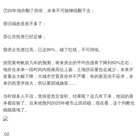
⑦20年地价翻了四倍，未来不可能继续翻下去；
⑧旧城改造差不多了；
⑨公共投资已经足够；
⑩房企负债过高，已达90%，碰了红线，不可持续。
按照黄奇帆前几年的预测，将来房企的平均负债将下降到50%左右，
地价在未来一段时间内很难高位上扬，土地供应量也会减少，未来开
发量会大幅下降，大城市空置库存并不严重，有的甚至供不应求，未
来仍然需求很大，所以要因城施策……
当时很多人不信，觉得是危言耸听。结果呢？这几年下来，他说的基
本都应验了。后来他预判2025年楼市止跌回稳，现在看，这个判断也
稳稳落地了。
.02