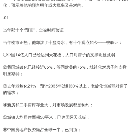
化，预示着他的预言明年或大概率又是对的。
.01
当年那十个“预言”，全被时间验证
当年楼市正热，他却泼了十盆冷水，有十个观点如今一一被验证：
①中国14亿人口已经达到天花板，人口对房子的支撑明显减弱；
②我国城镇化已经接近65%，等同欧美的75%，城镇化对房子的支撑
明显减弱；
③去年老龄化21%，预计2035年达到30%以上，老龄化也减弱对房子
的需求；
④新房和二手房库存量大，对市场发展都是制约；
⑤城镇人均居住面积50平米，已达国际天花板；
⑥中国房地产投资额占全球一半，已到顶；