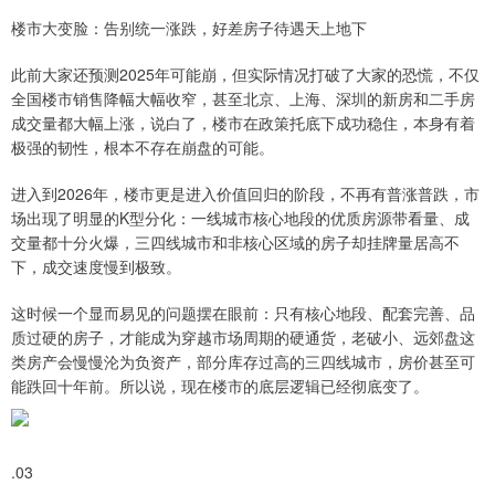
楼市大变脸：告别统一涨跌，好差房子待遇天上地下
此前大家还预测2025年可能崩，但实际情况打破了大家的恐慌，不仅
全国楼市销售降幅大幅收窄，甚至北京、上海、深圳的新房和二手房
成交量都大幅上涨，说白了，楼市在政策托底下成功稳住，本身有着
极强的韧性，根本不存在崩盘的可能。
进入到2026年，楼市更是进入价值回归的阶段，不再有普涨普跌，市
场出现了明显的K型分化：一线城市核心地段的优质房源带看量、成
交量都十分火爆，三四线城市和非核心区域的房子却挂牌量居高不
下，成交速度慢到极致。
这时候一个显而易见的问题摆在眼前：只有核心地段、配套完善、品
质过硬的房子，才能成为穿越市场周期的硬通货，老破小、远郊盘这
类房产会慢慢沦为负资产，部分库存过高的三四线城市，房价甚至可
能跌回十年前。所以说，现在楼市的底层逻辑已经彻底变了。
.03