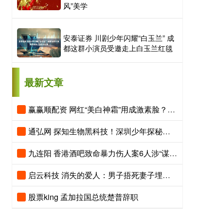
风”美学
安泰证券 川剧少年闪耀“白玉兰” 成
都这群小演员受邀走上白玉兰红毯
最新文章
赢赢顺配资 网红“美白神霜”用成激素脸？医生提醒：这类护肤品赶紧扔
通弘网 探知生物黑科技！深圳少年探秘细胞宝库，沉浸式玩转科创课堂
九连阳 香港酒吧致命暴力伤人案6人涉“谋杀罪”已提堂！6人获保释
启云科技 消失的爱人：男子捂死妻子埋尸荒野，事后谎称“她跑了” 13年后一组细节揭开真相
股票king 孟加拉国总统楚普辞职