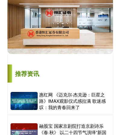
推荐资讯
惠红网 《迈克尔·杰克逊：巨星之
路》IMAX观影仪式感拉满 歌迷感
叹：我的青春回来了
融股宝 国家京剧院打造京剧诗乐
《春·秋》 以二十四节气演绎“新国