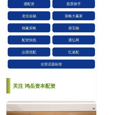
通配资
股票推手
龙信金融
策略大赢家
驰赢策略
鼎宝融
配资快线
通弘网
众团优配
忆速配
全部话题标签
关注 鸿岳资本配资